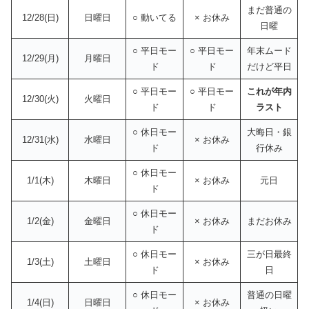
まだ普通の
12/28(日)
日曜日
○ 動いてる
× お休み
日曜
○ 平日モー
○ 平日モー
年末ムード
12/29(月)
月曜日
ド
ド
だけど平日
○ 平日モー
○ 平日モー
これが年内
12/30(火)
火曜日
ド
ド
ラスト
○ 休日モー
大晦日・銀
12/31(水)
水曜日
× お休み
ド
行休み
○ 休日モー
1/1(木)
木曜日
× お休み
元日
ド
○ 休日モー
1/2(金)
金曜日
× お休み
まだお休み
ド
○ 休日モー
三が日最終
1/3(土)
土曜日
× お休み
ド
日
○ 休日モー
普通の日曜
1/4(日)
日曜日
× お休み