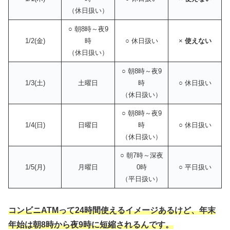
（休日扱い）
○ 朝8時～夜9
1/2(金)
時
○ 休日扱い
×
使えない
（休日扱い）
○ 朝8時～夜9
1/3(土)
土曜日
時
○ 休日扱い
（休日扱い）
○ 朝8時～夜9
1/4(日)
日曜日
時
○ 休日扱い
（休日扱い）
○ 朝7時～深夜
1/5(月)
月曜日
0時
○ 平日扱い
（平日扱い）
コンビニATMって24時間使えるイメージあるけど、年末
年始は朝8時から夜9時に短縮されるんです。