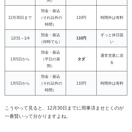
間）
預金・振込
12月30日まで
（それ以外の
110円
時間外は有料
時間）
預金・振込
ずっと休日扱
12/31～1/4
110円
（何時でも）
い
預金・振込
通常営業に戻
1月5日から
（平日の昼
タダ
る
間）
預金・振込
1月5日から
（それ以外の
110円
時間外は有料
時間）
こうやって見ると、12月30日までに用事済ませとくのが
一番賢いって分かりますよね。