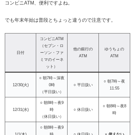
コンビニATM、便利ですよね。
でも年末年始は普段とちょっと違うので注意です。
コンビニATM
（セブン・ロ
他の銀行の
ゆうちょの
日付
ーソン・ファ
ATM
ATM
ミマのイーネ
ット）
○ 朝7時～深夜
○ 朝7時～夜
12/30(火)
0時
○ 平日扱い
11:55
（平日扱い）
○ 朝8時～夜9
○ 朝8時～夜8
12/31(水)
時
○ 休日扱い
時
（休日扱い）
○ 朝8時～夜9
1/1(木)
時
○ 休日扱い
×
使えない