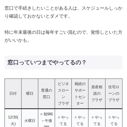
窓口で手続きしたいことがある人は、スケジュールしっか
り確認しておかないとダメです。
特に年末最後の日は毎年すごい混むので、覚悟しといた方
がいいかも。
窓口っていつまでやってるの？
ビジネ
相続の
資産相
住宅ロ
普通の
スロー
サポー
日付
曜日
談の
ーンの
窓口
ン
トセン
プラザ
プラザ
プラザ
ター
○ 朝9時
12/30(
○ やっ
○ やっ
○ やっ
○ やっ
火曜日
～午後
火)
てる
てる
てる
てる