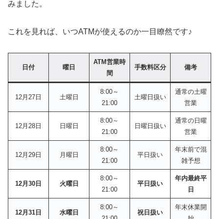
みました。
これを見れば、いつATMが使えるのか一目瞭然です♪
ATM営業時
日付
曜日
手数料区分
備考
間
8:00～
通常の土曜
12月27日
土曜日
土曜日扱い
21:00
営業
8:00～
通常の日曜
12月28日
日曜日
日曜日扱い
21:00
営業
8:00～
年末前で混
12月29日
月曜日
平日扱い
21:00
雑予想
8:00～
年内最終平
12月30日
火曜日
平日扱い
21:00
日
8:00～
年末休業開
12月31日
水曜日
祝日扱い
21:00
始