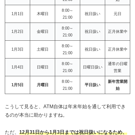
8:00～
1月1日
木曜日
祝日扱い
元日
21:00
8:00～
1月2日
金曜日
祝日扱い
正月休業中
21:00
8:00～
1月3日
土曜日
祝日扱い
正月休業中
21:00
8:00～
通常の日曜
1月4日
日曜日
日曜日扱い
21:00
営業
8:00～
新年営業開
1月5日
月曜日
平日扱い
21:00
始
こうして見ると、ATM自体は年末年始を通して利用でき
るのが本当に助かりますね。
ただ、
12月31日から1月3日までは祝日扱いになるため、